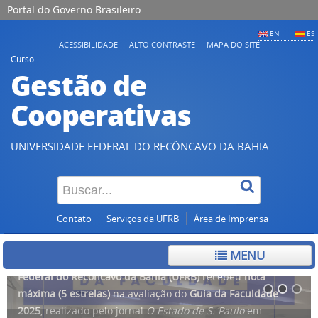
Portal do Governo Brasileiro
EN
ES
ACESSIBILIDADE
ALTO CONTRASTE
MAPA DO SITE
Curso
Gestão de
Cooperativas
UNIVERSIDADE FEDERAL DO RECÔNCAVO DA BAHIA
Contato
Serviços da UFRB
Área de Imprensa
MENU
O
Curso de Gestão de Cooperativas da Universidade
Federal do Recôncavo da Bahia (UFRB)
recebeu
nota
máxima (5 estrelas)
na avaliação do
Guia da Faculdade
2025
, realizado pelo jornal
O Estado de S. Paulo
em