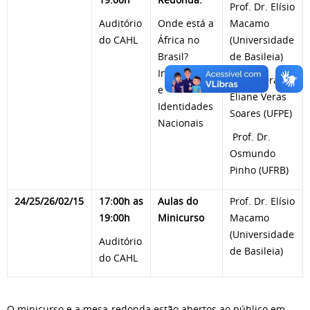
Prof. Dr. Elísio
Auditório
Onde está a
Macamo
do CAHL
África no
(Universidade
Brasil?
de Basileia)
Intelectuais
Profa. Dra.
e
Eliane Veras
Identidades
Soares (UFPE)
Nacionais
Prof. Dr.
Osmundo
Pinho (UFRB)
24/25/26/02/15
17:00h as
Aulas do
Prof. Dr. Elísio
19:00h
Minicurso
Macamo
(Universidade
Auditório
de Basileia)
do CAHL
O minicurso e a mesa-redonda estão abertos ao público em