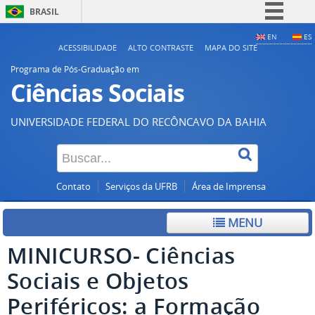
BRASIL
Simplifique!
EN
ES
ACESSIBILIDADE
ALTO CONTRASTE
MAPA DO SITE
Comunica BR
Programa de Pós-Graduação em
Participe
Ciências Sociais
Acesso à informação
UNIVERSIDADE FEDERAL DO RECÔNCAVO DA BAHIA
Legislação
Canais
Contato
Serviços da UFRB
Área de Imprensa
MENU
MINICURSO- Ciências
Sociais e Objetos
Periféricos: a Formação