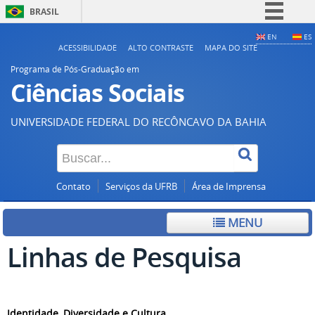
BRASIL
Simplifique!
EN
ES
ACESSIBILIDADE
ALTO CONTRASTE
MAPA DO SITE
Comunica BR
Programa de Pós-Graduação em
Participe
Ciências Sociais
Acesso à informação
UNIVERSIDADE FEDERAL DO RECÔNCAVO DA BAHIA
Legislação
Canais
Contato
Serviços da UFRB
Área de Imprensa
MENU
Linhas de Pesquisa
Identidade, Diversidade e Cultura