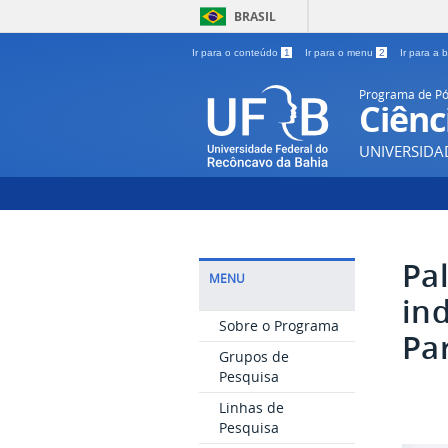
BRASIL
Ir para o conteúdo
1
Ir para o menu
2
Ir para a
Programa de P
Ciênc
UNIVERSIDA
Pal
MENU
in
Sobre o Programa
Pa
Grupos de
Pesquisa
Linhas de
Pesquisa