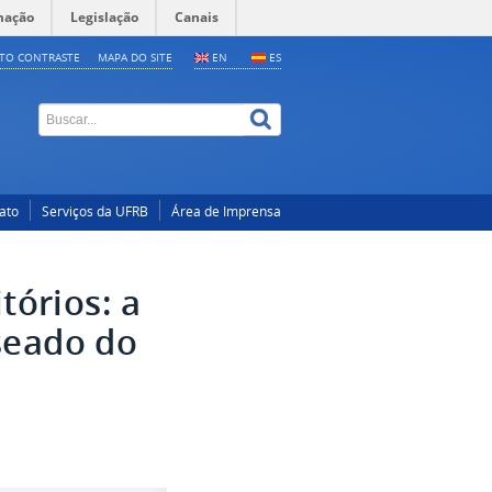
mação
Legislação
Canais
LTO CONTRASTE
MAPA DO SITE
EN
ES
ato
Serviços da UFRB
Área de Imprensa
tórios: a
seado do