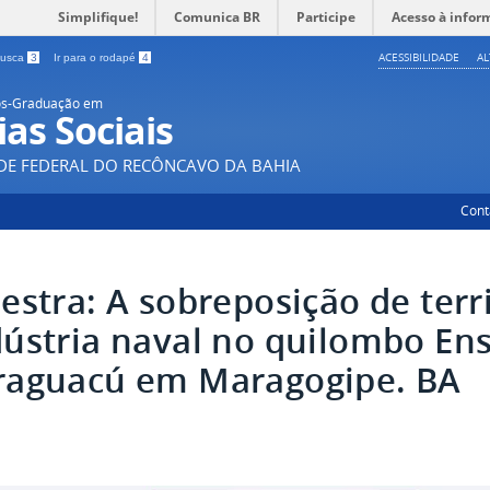
Simplifique!
Comunica BR
Participe
Acesso à infor
ACESSIBILIDADE
A
 busca
3
Ir para o rodapé
4
ós-Graduação em
ias Sociais
DE FEDERAL DO RECÔNCAVO DA BAHIA
Cont
estra: A sobreposição de terri
dústria naval no quilombo En
raguacú em Maragogipe. BA