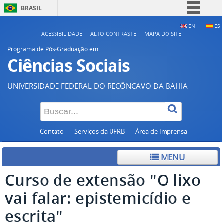
BRASIL
Simplifique!
EN
ES
ACESSIBILIDADE
ALTO CONTRASTE
MAPA DO SITE
Comunica BR
Programa de Pós-Graduação em
Participe
Ciências Sociais
Acesso à informação
UNIVERSIDADE FEDERAL DO RECÔNCAVO DA BAHIA
Legislação
Canais
Contato
Serviços da UFRB
Área de Imprensa
MENU
Curso de extensão "O lixo
vai falar: epistemicídio e
escrita"