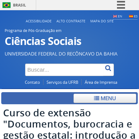
BRASIL
Simplifique!
EN
ES
ACESSIBILIDADE
ALTO CONTRASTE
MAPA DO SITE
Comunica BR
Programa de Pós-Graduação em
Participe
Ciências Sociais
Acesso à informação
UNIVERSIDADE FEDERAL DO RECÔNCAVO DA BAHIA
Legislação
Canais
Contato
Serviços da UFRB
Área de Imprensa
MENU
Curso de extensão
"Documentos, burocracia e
gestão estatal: introdução a