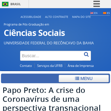
BRASIL
Simplifique!
EN
ES
ACESSIBILIDADE
ALTO CONTRASTE
MAPA DO SITE
Comunica BR
Programa de Pós-Graduação em
Participe
Ciências Sociais
Acesso à informação
UNIVERSIDADE FEDERAL DO RECÔNCAVO DA BAHIA
Legislação
Canais
Contato
Serviços da UFRB
Área de Imprensa
MENU
Papo Preto: A crise do
Coronavírus de uma
perspectiva transnacional