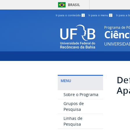
BRASIL
Ir para o conteúdo
1
Ir para o menu
2
Ir para a
Programa de P
Ciênc
UNIVERSIDA
De
MENU
Ap
Sobre o Programa
Grupos de
Pesquisa
Linhas de
Pesquisa