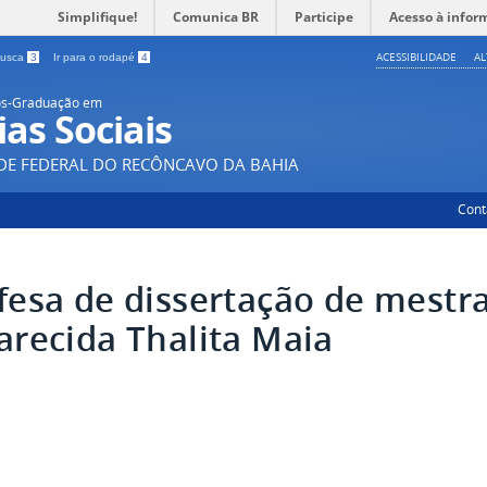
Simplifique!
Comunica BR
Participe
Acesso à infor
ACESSIBILIDADE
A
 busca
3
Ir para o rodapé
4
ós-Graduação em
ias Sociais
DE FEDERAL DO RECÔNCAVO DA BAHIA
Cont
fesa de dissertação de mestr
arecida Thalita Maia