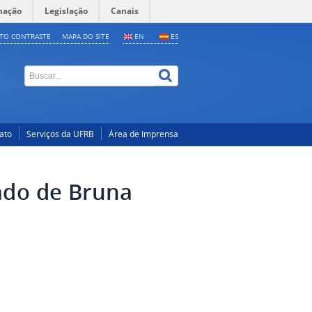
mação
Legislação
Canais
LTO CONTRASTE
MAPA DO SITE
EN
ES
ato
Serviços da UFRB
Área de Imprensa
ado de Bruna