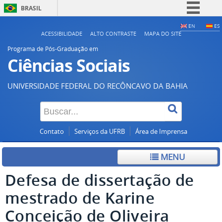
BRASIL
Simplifique!
EN
ES
ACESSIBILIDADE
ALTO CONTRASTE
MAPA DO SITE
Comunica BR
Programa de Pós-Graduação em
Participe
Ciências Sociais
Acesso à informação
UNIVERSIDADE FEDERAL DO RECÔNCAVO DA BAHIA
Legislação
Canais
Contato
Serviços da UFRB
Área de Imprensa
MENU
Defesa de dissertação de
mestrado de Karine
Conceição de Oliveira