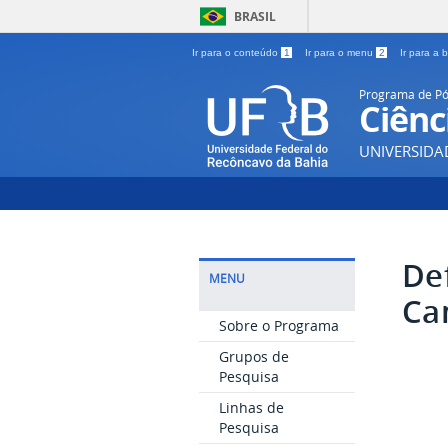
BRASIL
Ir para o conteúdo
1
Ir para o menu
2
Ir para a
Programa de P
Ciênc
UNIVERSIDA
De
MENU
Ca
Sobre o Programa
Grupos de
Pesquisa
Linhas de
Pesquisa