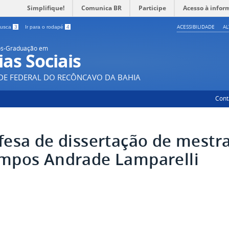
Simplifique!
Comunica BR
Participe
Acesso à infor
ACESSIBILIDADE
A
 busca
3
Ir para o rodapé
4
ós-Graduação em
ias Sociais
DE FEDERAL DO RECÔNCAVO DA BAHIA
Cont
fesa de dissertação de mestr
mpos Andrade Lamparelli