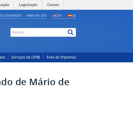
mação
Legislação
Canais
LTO CONTRASTE
MAPA DO SITE
EN
ES
ato
Serviços da UFRB
Área de Imprensa
ado de Mário de