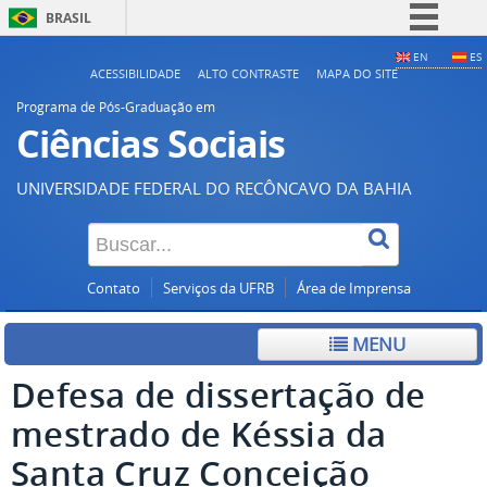
BRASIL
Simplifique!
EN
ES
ACESSIBILIDADE
ALTO CONTRASTE
MAPA DO SITE
Comunica BR
Programa de Pós-Graduação em
Participe
Ciências Sociais
Acesso à informação
UNIVERSIDADE FEDERAL DO RECÔNCAVO DA BAHIA
Legislação
Canais
Contato
Serviços da UFRB
Área de Imprensa
MENU
Defesa de dissertação de
mestrado de Késsia da
Santa Cruz Conceição