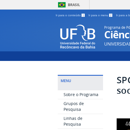
BRASIL
Ir para o conteúdo
1
Ir para o menu
2
Ir para a
Programa de P
Ciênc
UNIVERSIDA
SP
MENU
soc
Sobre o Programa
Grupos de
Pesquisa
Linhas de
Pesquisa