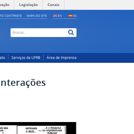
mação
Legislação
Canais
LTO CONTRASTE
MAPA DO SITE
EN
ES
ato
Serviços da UFRB
Área de Imprensa
interações