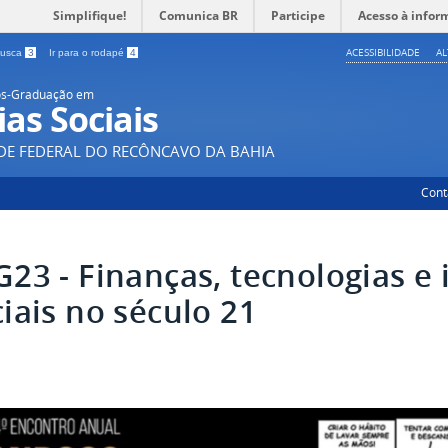
Simplifique!
Comunica BR
Participe
Acesso à infor
ACESSIBILIDADE
A
 busca
3
Ir para o rodapé
4
ós-Graduação em
ias Sociais
DE FEDERAL DO RECÔNCAVO DA BAHIA
Cont
G23 - Finanças, tecnologias e 
iais no século 21