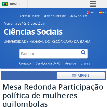
BRASIL
Simplifique!
EN
ES
ACESSIBILIDADE
ALTO CONTRASTE
MAPA DO SITE
Comunica BR
Programa de Pós-Graduação em
Participe
Ciências Sociais
Acesso à informação
UNIVERSIDADE FEDERAL DO RECÔNCAVO DA BAHIA
Legislação
Canais
Contato
Serviços da UFRB
Área de Imprensa
MENU
Mesa Redonda Participação
política de mulheres
quilombolas