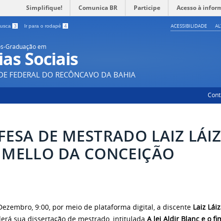
Simplifique!
Comunica BR
Participe
Acesso à infor
ACESSIBILIDADE
A
 busca
3
Ir para o rodapé
4
ós-Graduação em
ias Sociais
DE FEDERAL DO RECÔNCAVO DA BAHIA
Cont
FESA DE MESTRADO LAIZ LÁI
 MELLO DA CONCEIÇÃO
Dezembro, 9:00, por meio de plataforma digital, a discente
Laiz Lái
erá sua dissertação de mestrado, intitulada
A lei Aldir Blanc e o f