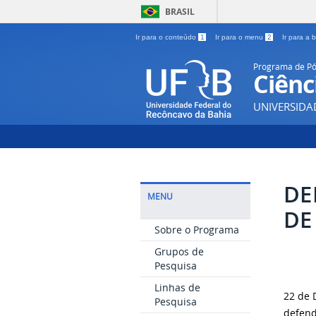
BRASIL
Ir para o conteúdo
1
Ir para o menu
2
Ir para a
Programa de P
Ciênc
UNIVERSIDA
DE
MENU
DE
Sobre o Programa
Grupos de
Pesquisa
Linhas de
22 de 
Pesquisa
defend