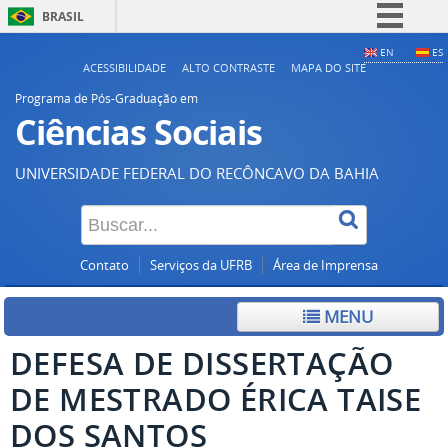
BRASIL
Simplifique!
EN
ES
ACESSIBILIDADE
ALTO CONTRASTE
MAPA DO SITE
Comunica BR
Programa de Pós-Graduação em
Participe
Ciências Sociais
Acesso à informação
UNIVERSIDADE FEDERAL DO RECÔNCAVO DA BAHIA
Legislação
Canais
Contato
Serviços da UFRB
Área de Imprensa
MENU
DEFESA DE DISSERTAÇÃO
DE MESTRADO ÉRICA TAISE
DOS SANTOS