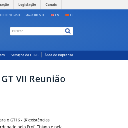
mação
Legislação
Canais
LTO CONTRASTE
MAPA DO SITE
EN
ES
ato
Serviços da UFRB
Área de Imprensa
 GT VII Reunião
ra o GT16 - (R)existências
ordenado pelo Prof. Thiago e pela