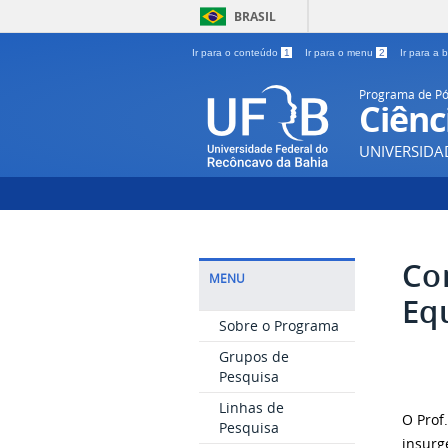
BRASIL
Ir para o conteúdo
1
Ir para o menu
2
Ir para a
Programa de P
Ciênc
UNIVERSIDA
Co
MENU
Eq
Sobre o Programa
Grupos de
Pesquisa
Linhas de
O Prof
Pesquisa
insurg