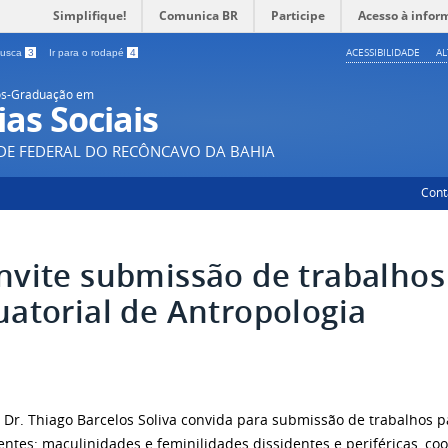
Simplifique!
Comunica BR
Participe
Acesso à infor
ACESSIBILIDADE
A
 busca
3
Ir para o rodapé
4
ós-Graduação em
ias Sociais
DE FEDERAL DO RECÔNCAVO DA BAHIA
Cont
nvite submissão de trabalhos
uatorial de Antropologia
. Dr. Thiago Barcelos Soliva convida para submissão de trabalhos pa
entes: maculinidades e feminilidades dissidentes e periféricas, co