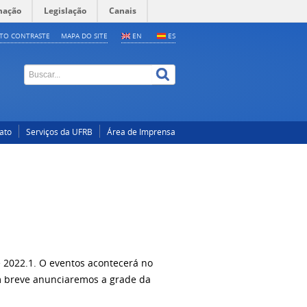
mação
Legislação
Canais
LTO CONTRASTE
MAPA DO SITE
EN
ES
ato
Serviços da UFRB
Área de Imprensa
e 2022.1. O eventos acontecerá no
m breve anunciaremos a grade da