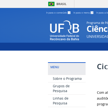
BRASIL
Ir para o conteúdo
1
Ir para o menu
2
Ir para a
Programa de P
Ciênc
UNIVERSIDA
Ci
MENU
Sobre o Programa
Grupos de
Pesquisa
Com al
Linhas de
auditó
Pesquisa
progra