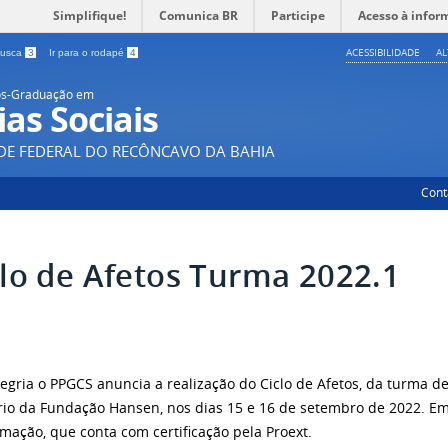
Simplifique!
Comunica BR
Participe
Acesso à infor
ACESSIBILIDADE
A
 busca
3
Ir para o rodapé
4
ós-Graduação em
ias Sociais
DE FEDERAL DO RECÔNCAVO DA BAHIA
Cont
clo de Afetos Turma 2022.1
egria o PPGCS anuncia a realização do Ciclo de Afetos, da turma d
rio da Fundação Hansen, nos dias 15 e 16 de setembro de 2022. E
mação, que conta com certificação pela Proext.