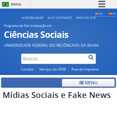
BRASIL
Simplifique!
EN
ES
ACESSIBILIDADE
ALTO CONTRASTE
MAPA DO SITE
Comunica BR
Programa de Pós-Graduação em
Participe
Ciências Sociais
Acesso à informação
UNIVERSIDADE FEDERAL DO RECÔNCAVO DA BAHIA
Legislação
Canais
Contato
Serviços da UFRB
Área de Imprensa
MENU
Mídias Sociais e Fake News