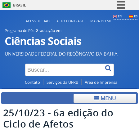
BRASIL
Simplifique!
EN
ES
ACESSIBILIDADE
ALTO CONTRASTE
MAPA DO SITE
Comunica BR
Programa de Pós-Graduação em
Participe
Ciências Sociais
Acesso à informação
UNIVERSIDADE FEDERAL DO RECÔNCAVO DA BAHIA
Legislação
Canais
Contato
Serviços da UFRB
Área de Imprensa
MENU
25/10/23 - 6a edição do
Ciclo de Afetos