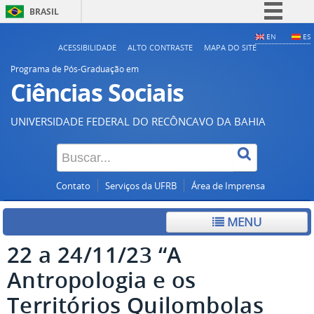
BRASIL
Simplifique!
EN
ES
ACESSIBILIDADE
ALTO CONTRASTE
MAPA DO SITE
Comunica BR
Programa de Pós-Graduação em
Participe
Ciências Sociais
Acesso à informação
UNIVERSIDADE FEDERAL DO RECÔNCAVO DA BAHIA
Legislação
Canais
Contato
Serviços da UFRB
Área de Imprensa
MENU
22 a 24/11/23 “A
Antropologia e os
Territórios Quilombolas