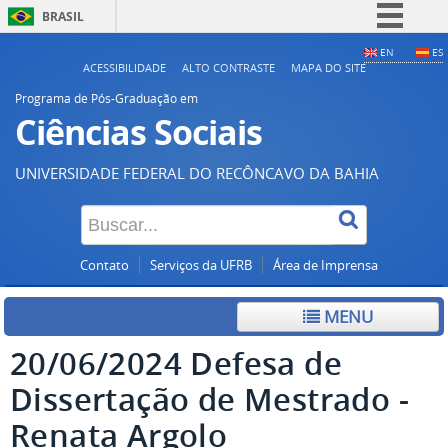
BRASIL
Simplifique!
EN
ES
ACESSIBILIDADE
ALTO CONTRASTE
MAPA DO SITE
Comunica BR
Programa de Pós-Graduação em
Participe
Ciências Sociais
Acesso à informação
UNIVERSIDADE FEDERAL DO RECÔNCAVO DA BAHIA
Legislação
Canais
Contato
Serviços da UFRB
Área de Imprensa
MENU
20/06/2024 Defesa de
Dissertação de Mestrado -
Renata Argolo