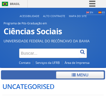
BRASIL
Simplifique!
EN
ES
ACESSIBILIDADE
ALTO CONTRASTE
MAPA DO SITE
Comunica BR
Programa de Pós-Graduação em
Participe
Ciências Sociais
Acesso à informação
UNIVERSIDADE FEDERAL DO RECÔNCAVO DA BAHIA
Legislação
Canais
Contato
Serviços da UFRB
Área de Imprensa
MENU
UNCATEGORISED