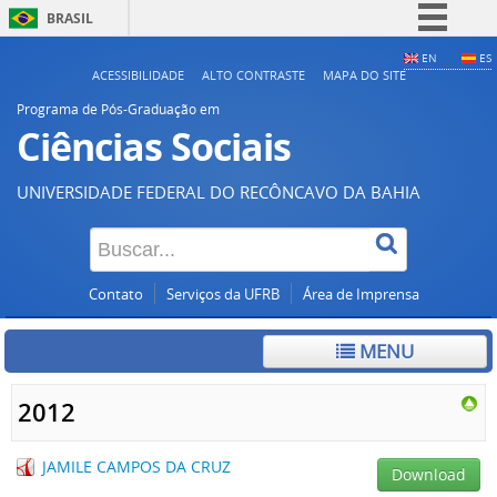
BRASIL
Simplifique!
EN
ES
ACESSIBILIDADE
ALTO CONTRASTE
MAPA DO SITE
Comunica BR
Programa de Pós-Graduação em
Participe
Ciências Sociais
Acesso à informação
UNIVERSIDADE FEDERAL DO RECÔNCAVO DA BAHIA
Legislação
Canais
Contato
Serviços da UFRB
Área de Imprensa
MENU
2012
JAMILE CAMPOS DA CRUZ
Download