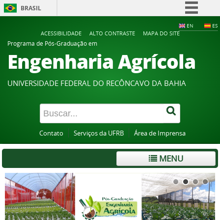
BRASIL
Simplifique!
EN
ES
ACESSIBILIDADE
ALTO CONTRASTE
MAPA DO SITE
Comunica BR
Programa de Pós-Graduação em
Engenharia Agrícola
Participe
Acesso à informação
UNIVERSIDADE FEDERAL DO RECÔNCAVO DA BAHIA
Legislação
Canais
Contato
Serviços da UFRB
Área de Imprensa
MENU