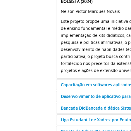
BOLSISTA (2024)
Nelson Victor Marques Novais
Este projeto propõe uma iniciativa
de ensino fundamental e médio das 
implementação de kits didáticos, ca
pesquisa e políticas afirmativas, 
desenvolvimento de habilidades téc
participativa, o projeto busca cont
fortalecido nos preceitos da extens
projetos e ações de extensão univer
Capacitação em softwares aplicados 
Desenvolvimento de aplicativo para
COORDENAÇÃO
Caio Marco dos Santos Junqueira
Bancada DidBancada didática Sistem
COORDENAÇÃO
E-mail:
caio.junqueira@ufrb.edu.br
Camila Bezerra da Silva
Liga Estudantil de Xadrez por Equi
COORDENAÇÃO
BOLSISTA (2024)
E-mail:
camilabezerra@ufrb.edu.br