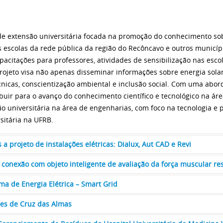
 de extensão universitária focada na promoção do conhecimento so
escolas da rede pública da região do Recôncavo e outros municíp
pacitações para professores, atividades de sensibilização nas esco
o projeto visa não apenas disseminar informações sobre energia so
nicas, conscientização ambiental e inclusão social. Com uma abor
ribuir para o avanço do conhecimento científico e tecnológico na ár
ão universitária na área de engenharias, com foco na tecnologia e
sitária na UFRB.
a projeto de instalações elétricas: Dialux, Aut CAD e Revi
 conexão com objeto inteligente de avaliação da força muscular res
a de Energia Elétrica – Smart Grid
pes de Cruz das Almas