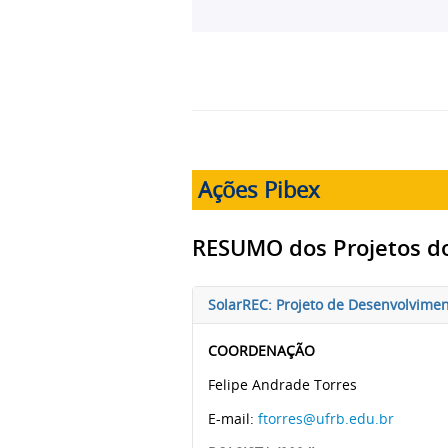
Ações Pibex
RESUMO dos Projetos d
SolarREC: Projeto de Desenvolvimen
COORDENAÇÃO
Felipe Andrade Torres
E-mail:
ftorres@ufrb.edu.br