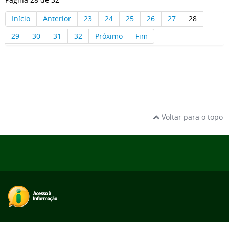
Início
Anterior
23
24
25
26
27
28
29
30
31
32
Próximo
Fim
Voltar para o topo