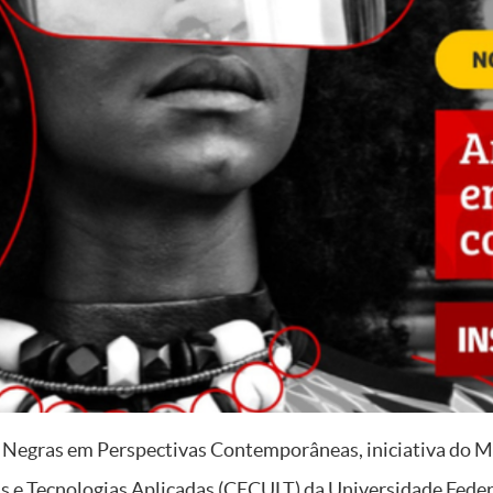
es Negras em Perspectivas Contemporâneas, iniciativa do Mi
ns e Tecnologias Aplicadas (CECULT) da Universidade Fede