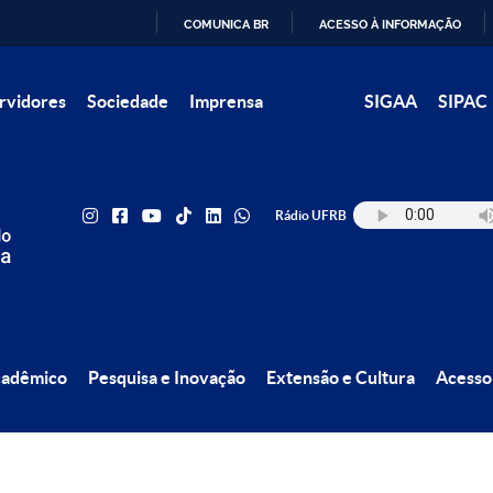
COMUNICA BR
ACESSO À INFORMAÇÃO
IR
rvidores
Sociedade
Imprensa
SIGAA
SIPAC
PARA
O
CONTEÚDO
Rádio UFRB
cadêmico
Pesquisa e Inovação
Extensão e Cultura
Acesso