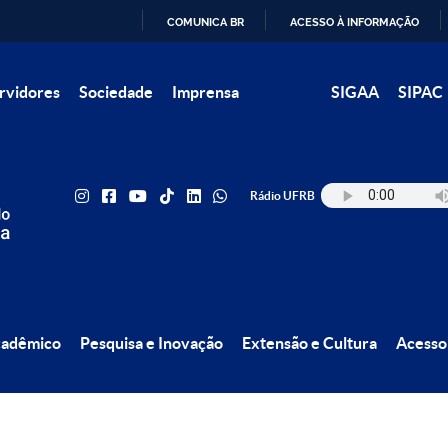
COMUNICA BR
ACESSO À INFORMAÇÃO
IR
rvidores
Sociedade
Imprensa
SIGAA
SIPAC
PARA
O
CONTEÚDO
Rádio UFRB
cadêmico
Pesquisa e Inovação
Extensão e Cultura
Acesso