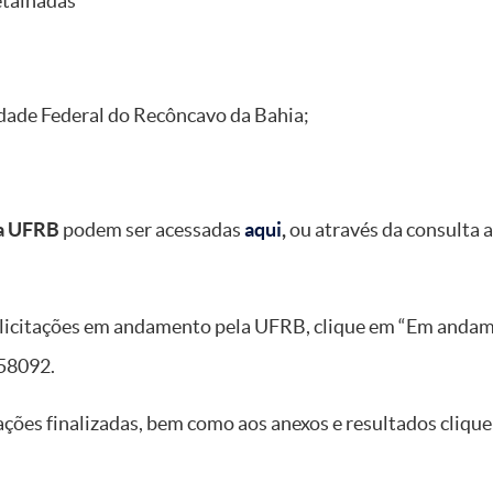
etalhadas”
idade Federal do Recôncavo da Bahia;
la UFRB
podem ser acessadas
aqui
,
ou através da consulta 
 licitações em andamento pela UFRB, clique em “Em andament
158092.
tações finalizadas, bem como aos anexos e resultados clique 