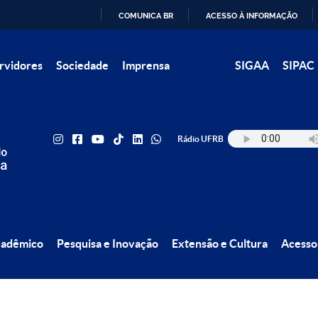
COMUNICA BR
ACESSO À INFORMAÇÃO
IR
rvidores
Sociedade
Imprensa
SIGAA
SIPAC
PARA
O
CONTEÚDO
Rádio UFRB
cadêmico
Pesquisa e Inovação
Extensão e Cultura
Acesso