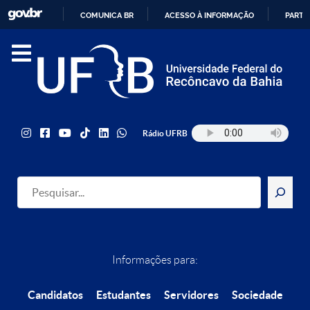
COMUNICA BR
ACESSO À INFORMAÇÃO
PARTI
IR
PARA
O
CONTEÚDO
Rádio UFRB
Pesquisar
Informações para:
Candidatos
Estudantes
Servidores
Sociedade