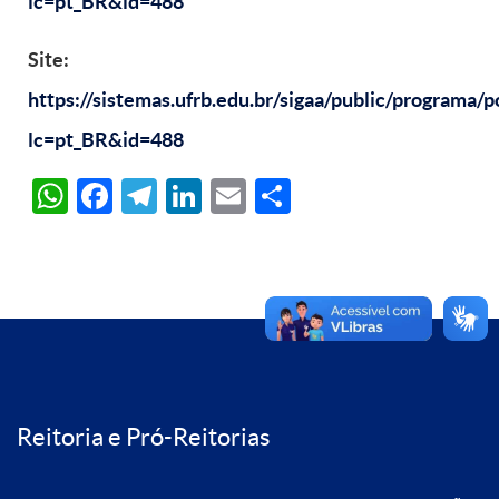
lc=pt_BR&id=488
Site:
https://sistemas.ufrb.edu.br/sigaa/public/programa/po
lc=pt_BR&id=488
WhatsApp
Facebook
Telegram
LinkedIn
Email
Share
Reitoria e Pró-Reitorias