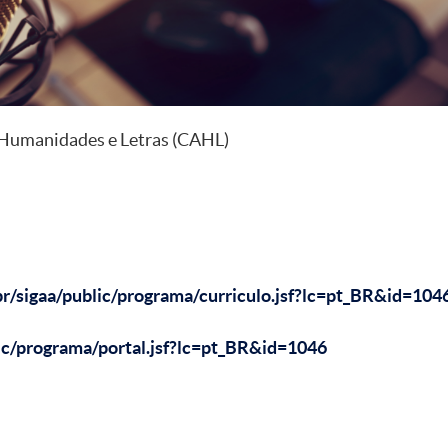
, Humanidades e Letras (CAHL)
.br/sigaa/public/programa/curriculo.jsf?lc=pt_BR&id=104
lic/programa/portal.jsf?lc=pt_BR&id=1046