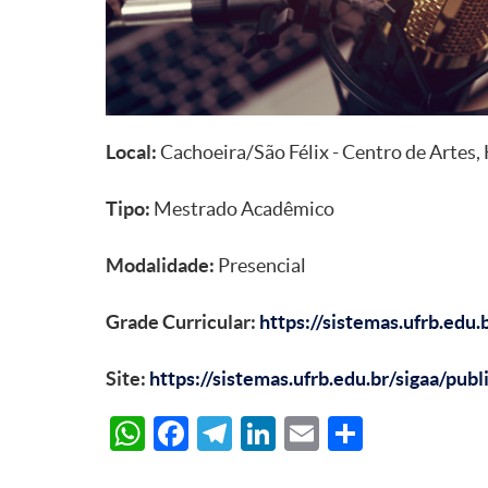
Local:
Cachoeira/São Félix - Centro de Artes
Tipo:
Mestrado Acadêmico
Modalidade:
Presencial
Grade Curricular:
https://sistemas.ufrb.edu
Site:
https://sistemas.ufrb.edu.br/sigaa/pub
WhatsApp
Facebook
Telegram
LinkedIn
Email
Share