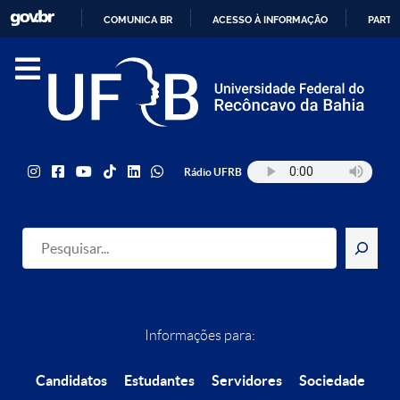
COMUNICA BR
ACESSO À INFORMAÇÃO
PARTI
IR
PARA
O
CONTEÚDO
Rádio UFRB
Pesquisar
Informações para:
Candidatos
Estudantes
Servidores
Sociedade