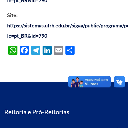
lc=pt_BR&id=790
Site:
https://sistemas.ufrb.edu.br/sigaa/public/programa/po
lc=pt_BR&id=790
WhatsApp
Facebook
Telegram
LinkedIn
Email
Share
Reitoria e Pró-Reitorias