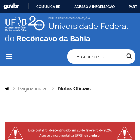
COMUNICA BR
ACESSO À INFORMAÇÃO
PARTI
IR
MINISTÉRIO DA EDUCAÇÃO
Universidade Federal
PARA
O
do
Recôncavo da Bahia
CONTEÚDO
Buscar no site
Página inicial
Notas Oficiais