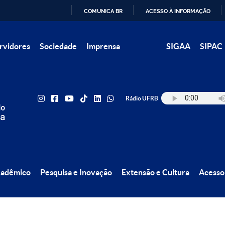
COMUNICA BR
ACESSO À INFORMAÇÃO
IR
rvidores
Sociedade
Imprensa
SIGAA
SIPAC
PARA
O
CONTEÚDO
Rádio UFRB
cadêmico
Pesquisa e Inovação
Extensão e Cultura
Acesso