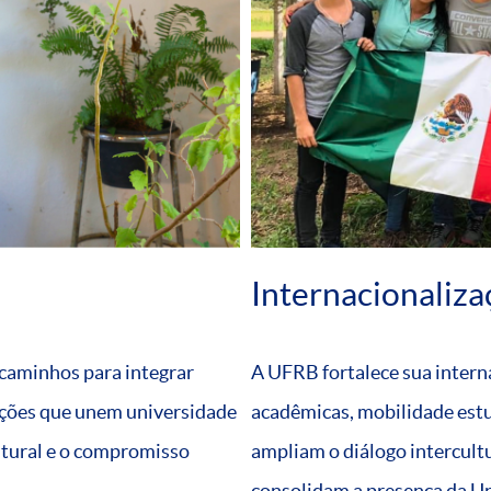
Internacionaliza
 caminhos para integrar
A UFRB fortalece sua intern
ações que unem universidade
acadêmicas, mobilidade estud
ltural e o compromisso
ampliam o diálogo intercult
consolidam a presença da Un