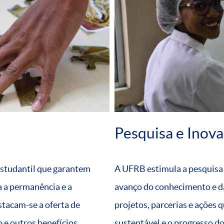
Pesquisa e Inov
estudantil que garantem
A UFRB estimula a pesquisa e
 a permanência e a
avanço do conhecimento e d
estacam-se a oferta de
projetos, parcerias e ações
 e outros benefícios.
sustentável e o progresso do