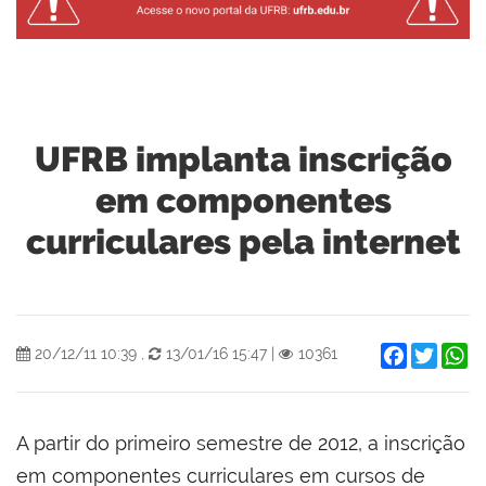
UFRB implanta inscrição
em componentes
curriculares pela internet
Facebook
Twitter
W
20/12/11 10:39
,
13/01/16 15:47
|
10361
A partir do primeiro semestre de 2012, a inscrição
em componentes curriculares em cursos de