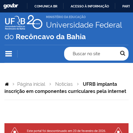
COMUNICA BR
ACESSO À INFORMAÇÃO
PARTI
IR
MINISTÉRIO DA EDUCAÇÃO
Universidade Federal
PARA
O
do
Recôncavo da Bahia
CONTEÚDO
Buscar no site
Página inicial
Notícias
UFRB implanta
inscrição em componentes curriculares pela internet