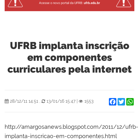
UFRB implanta inscrição
em componentes
curriculares pela internet
Facebook
Twitter
W
28/12/11 14:51
,
13/01/16 15:47
|
1553
http://amargosanews.blogspot.com/2011/12/ufrb-
implanta-inscricao-em-componentes.html