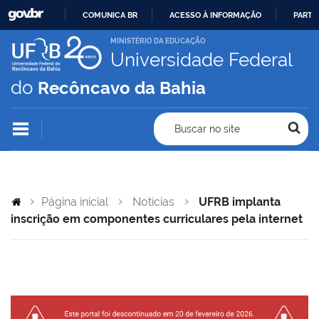
COMUNICA BR
ACESSO À INFORMAÇÃO
PARTI
IR
MINISTÉRIO DA EDUCAÇÃO
Universidade Federal
PARA
O
do
Recôncavo da Bahia
CONTEÚDO
Buscar no site
Página inicial
Notícias
UFRB implanta
inscrição em componentes curriculares pela internet