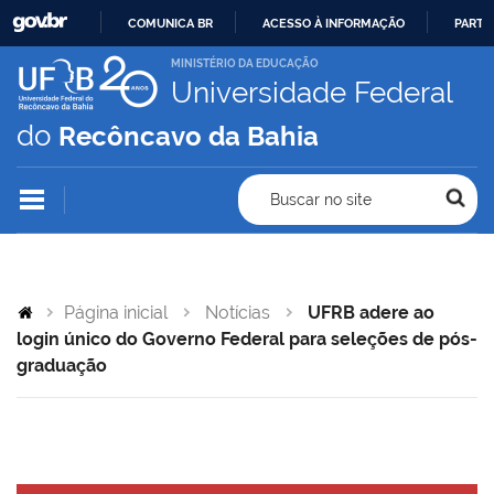
COMUNICA BR
ACESSO À INFORMAÇÃO
PARTI
IR
MINISTÉRIO DA EDUCAÇÃO
Universidade Federal
PARA
O
do
Recôncavo da Bahia
CONTEÚDO
Buscar no site
Página inicial
Notícias
UFRB adere ao
login único do Governo Federal para seleções de pós-
graduação