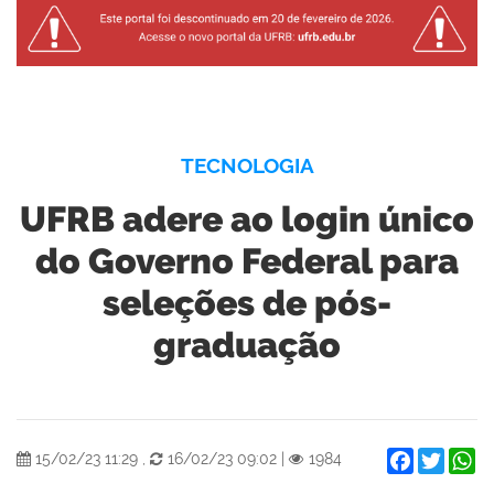
TECNOLOGIA
UFRB adere ao login único
do Governo Federal para
seleções de pós-
graduação
Facebook
Twitter
W
15/02/23 11:29
,
16/02/23 09:02
|
1984