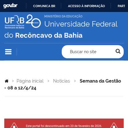
COMUNICA BR
ACESSO À INFORMAÇÃO
PARTI
IR
MINISTÉRIO DA EDUCAÇÃO
Universidade Federal
PARA
O
do
Recôncavo da Bahia
CONTEÚDO
Buscar no site
Página inicial
Notícias
Semana da Gestão
- 08 a 12/4/24