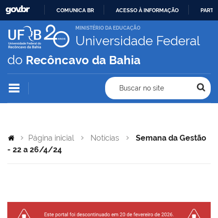
COMUNICA BR
ACESSO À INFORMAÇÃO
PARTI
IR
MINISTÉRIO DA EDUCAÇÃO
Universidade Federal
PARA
O
do
Recôncavo da Bahia
CONTEÚDO
Buscar no site
Página inicial
Notícias
Semana da Gestão
- 22 a 26/4/24