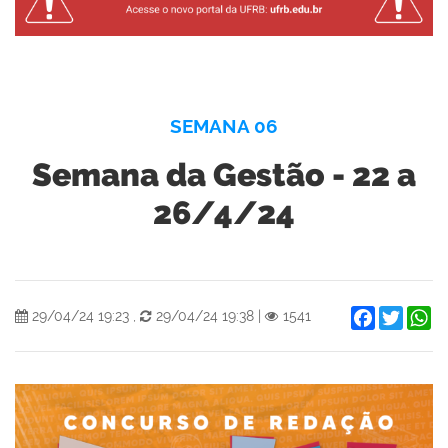
SEMANA 06
Semana da Gestão - 22 a
26/4/24
Facebook
Twitter
W
29/04/24 19:23
,
29/04/24 19:38
|
1541