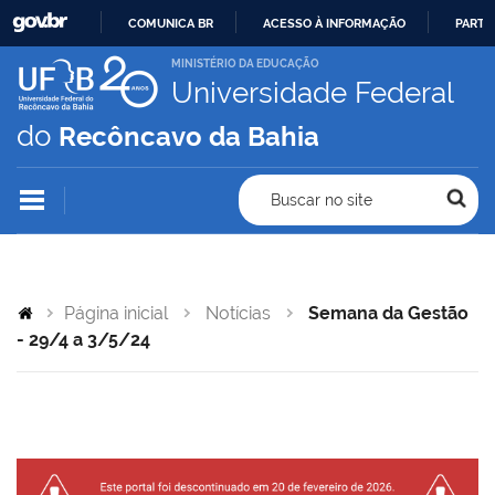
COMUNICA BR
ACESSO À INFORMAÇÃO
PARTI
IR
MINISTÉRIO DA EDUCAÇÃO
Universidade Federal
PARA
O
do
Recôncavo da Bahia
CONTEÚDO
Buscar no site
Página inicial
Notícias
Semana da Gestão
- 29/4 a 3/5/24