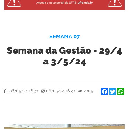
SEMANA 07
Semana da Gestão - 29/4
a 3/5/24
Facebook
Twitter
W
06/05/24 16:30
,
06/05/24 16:30
|
2005