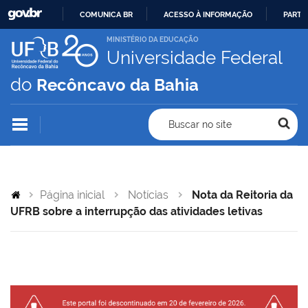
COMUNICA BR
ACESSO À INFORMAÇÃO
PARTI
IR
MINISTÉRIO DA EDUCAÇÃO
Universidade Federal
PARA
O
do
Recôncavo da Bahia
CONTEÚDO
Buscar no site
Página inicial
Notícias
Nota da Reitoria da
UFRB sobre a interrupção das atividades letivas