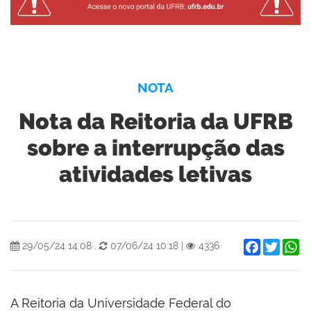
NOTA
Nota da Reitoria da UFRB
sobre a interrupção das
atividades letivas
Facebook
Twitter
W
29/05/24 14:08
,
07/06/24 10:18
|
4336
A Reitoria da Universidade Federal do