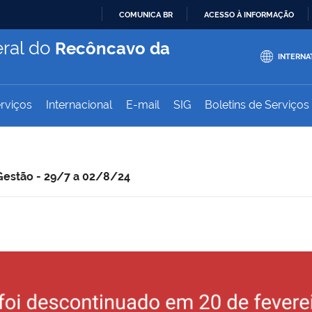
COMUNICA BR
ACESSO À INFORMAÇÃO
IR
ral do
Recôncavo da
PARA
INTERNA
O
CONTEÚDO
rviços
Internacional
E-mail
SIG
Boletins de Serviços
estão - 29/7 a 02/8/24