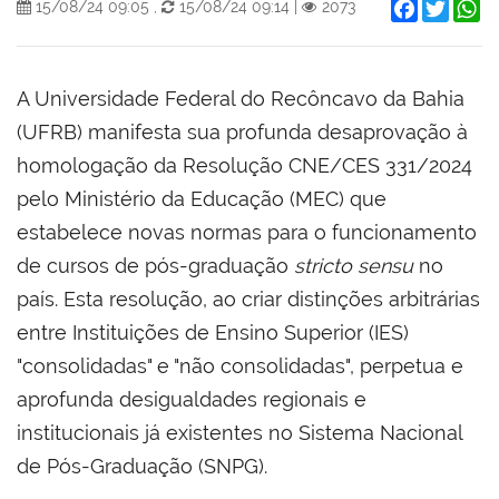
Facebook
Twitter
W
15/08/24 09:05
,
15/08/24 09:14
|
2073
A Universidade Federal do Recôncavo da Bahia
(UFRB) manifesta sua profunda desaprovação à
homologação da Resolução CNE/CES 331/2024
pelo Ministério da Educação (MEC) que
estabelece novas normas para o funcionamento
de cursos de pós-graduação
stricto sensu
no
país. Esta resolução, ao criar distinções arbitrárias
entre Instituições de Ensino Superior (IES)
"consolidadas" e "não consolidadas", perpetua e
aprofunda desigualdades regionais e
institucionais já existentes no Sistema Nacional
de Pós-Graduação (SNPG).