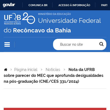
COMUNICA BR
ACESSO À INFORMAÇÃO
PARTI
IR
MINISTÉRIO DA EDUCAÇÃO
Universidade Federal
PARA
O
do
Recôncavo da Bahia
CONTEÚDO
Buscar no site
Página inicial
Notícias
Nota da UFRB
sobre parecer do MEC que aprofunda desigualdades
na pós-graduação (CNE/CES 331/2024)