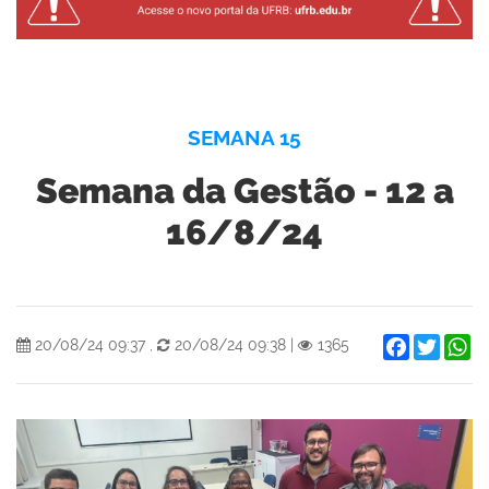
SEMANA 15
Semana da Gestão - 12 a
16/8/24
Facebook
Twitter
W
20/08/24 09:37
,
20/08/24 09:38
|
1365