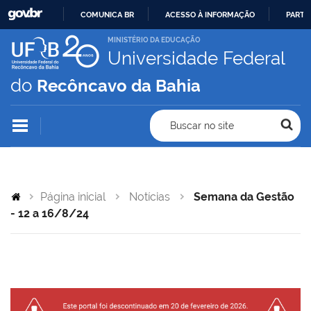
COMUNICA BR
ACESSO À INFORMAÇÃO
PARTI
IR
MINISTÉRIO DA EDUCAÇÃO
Universidade Federal
PARA
O
do
Recôncavo da Bahia
CONTEÚDO
Buscar no site
Página inicial
Notícias
Semana da Gestão
- 12 a 16/8/24