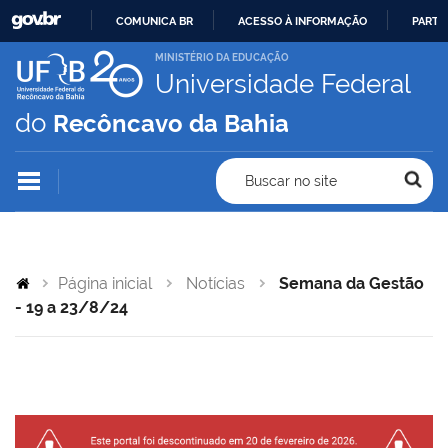
COMUNICA BR
ACESSO À INFORMAÇÃO
PARTI
IR
MINISTÉRIO DA EDUCAÇÃO
Universidade Federal
PARA
O
do
Recôncavo da Bahia
CONTEÚDO
Buscar no site
Página inicial
Notícias
Semana da Gestão
- 19 a 23/8/24