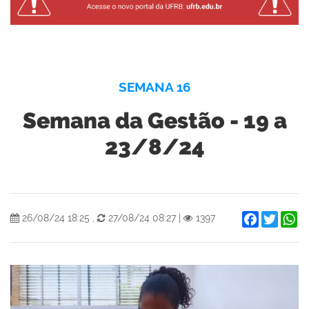
SEMANA 16
Semana da Gestão - 19 a
23/8/24
Facebook
Twitter
W
26/08/24 18:25
,
27/08/24 08:27
|
1397