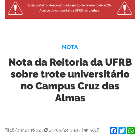
NOTA
Nota da Reitoria da UFRB
sobre trote universitário
no Campus Cruz das
Almas
Facebook
Twitter
W
18/09/24 16:02
,
24/09/24 09:47
|
5816