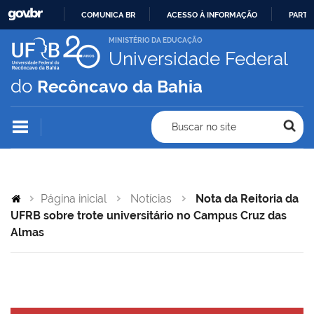
COMUNICA BR
ACESSO À INFORMAÇÃO
PARTI
IR
MINISTÉRIO DA EDUCAÇÃO
Universidade Federal
PARA
O
do
Recôncavo da Bahia
CONTEÚDO
Buscar no site
Página inicial
Notícias
Nota da Reitoria da
UFRB sobre trote universitário no Campus Cruz das
Almas