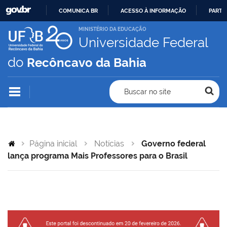
COMUNICA BR
ACESSO À INFORMAÇÃO
PARTI
IR
MINISTÉRIO DA EDUCAÇÃO
Universidade Federal
PARA
O
do
Recôncavo da Bahia
CONTEÚDO
Buscar no site
Página inicial
Notícias
Governo federal
lança programa Mais Professores para o Brasil