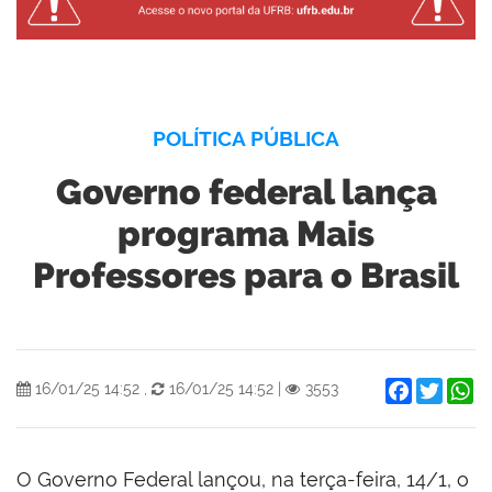
POLÍTICA PÚBLICA
Governo federal lança
programa Mais
Professores para o Brasil
Facebook
Twitter
W
16/01/25 14:52
,
16/01/25 14:52
|
3553
O Governo Federal lançou, na terça-feira, 14/1, o