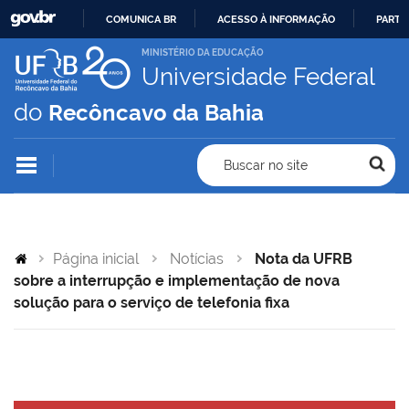
COMUNICA BR
ACESSO À INFORMAÇÃO
PARTI
IR
MINISTÉRIO DA EDUCAÇÃO
Universidade Federal
PARA
O
do
Recôncavo da Bahia
CONTEÚDO
Buscar no site
Página inicial
Notícias
Nota da UFRB
sobre a interrupção e implementação de nova
solução para o serviço de telefonia fixa