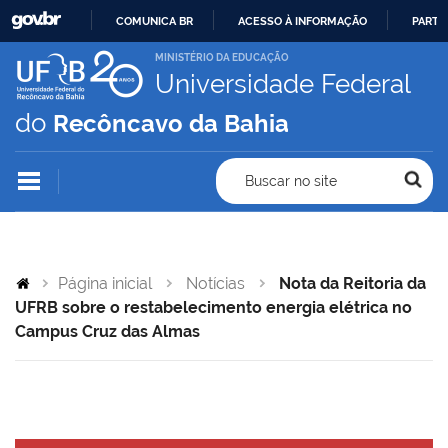
COMUNICA BR
ACESSO À INFORMAÇÃO
PARTI
IR
MINISTÉRIO DA EDUCAÇÃO
Universidade Federal
PARA
O
do
Recôncavo da Bahia
CONTEÚDO
Buscar no site
Página inicial
Notícias
Nota da Reitoria da
UFRB sobre o restabelecimento energia elétrica no
Campus Cruz das Almas