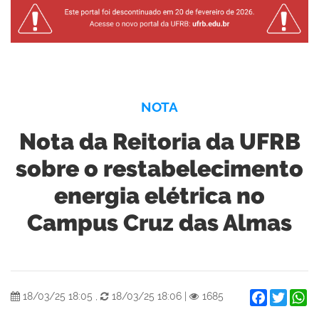
NOTA
Nota da Reitoria da UFRB
sobre o restabelecimento
energia elétrica no
Campus Cruz das Almas
Facebook
Twitter
W
18/03/25 18:05
,
18/03/25 18:06
|
1685