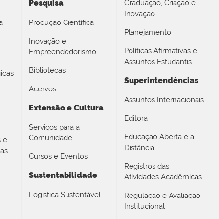
Pesquisa
Graduação, Criação e
Inovação
a
Produção Científica
Planejamento
Inovação e
Políticas Afirmativas e
Empreendedorismo
Assuntos Estudantis
Bibliotecas
icas
Superintendências
Acervos
Assuntos Internacionais
Extensão e Cultura
Editora
Serviços para a
Educação Aberta e a
Comunidade
s e
Distância
das
Cursos e Eventos
Registros das
Sustentabilidade
Atividades Acadêmicas
Logística Sustentável
Regulação e Avaliação
Institucional