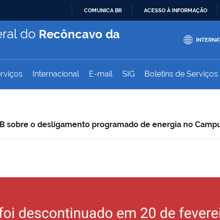
COMUNICA BR
ACESSO À INFORMAÇÃO
IR
ral do
Recôncavo da
PARA
INTERNA
O
CONTEÚDO
rviços
Internacional
E-mail
SIG
Boletins de Serviços
B sobre o desligamento programado de energia no Campus 